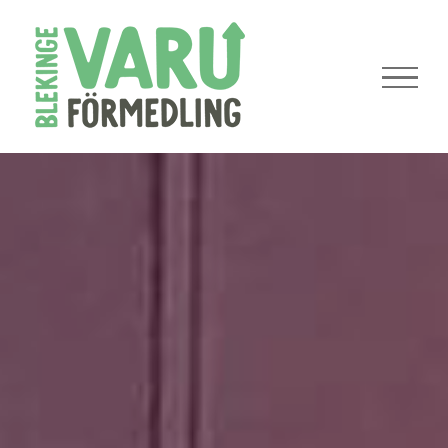
Fortsätt
till
innehållet