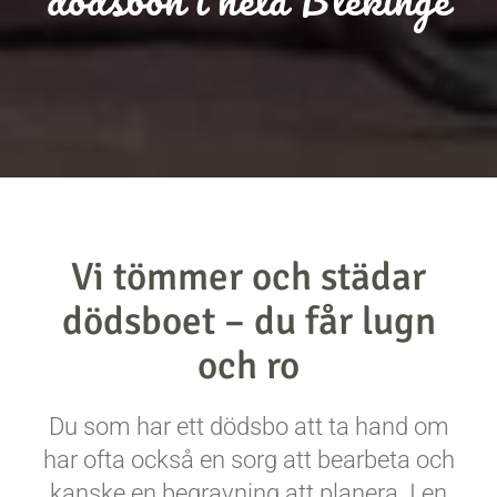
Vi tömmer och städar
dödsboet – du får lugn
och ro
Du som har ett dödsbo att ta hand om
har ofta också en sorg att bearbeta och
kanske en begravning att planera. I en